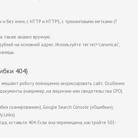
w
и без
www
, с HTTP и HTTPS, с трекинговыми метками (
?
 а также анализ вручную.
дублей на основной адрес. Используйте тег
rel=”canonical”
,
раницы.
ибки 404)
и мешают роботу полноценно индексировать сайт. Особенно
 документы (например, на лицензии или свидетельства СРО).
ки сканирования»), Google Search Console («Ошибки»),
 Links).
гда, оставьте 404. Если она перемещена, настройте 301-