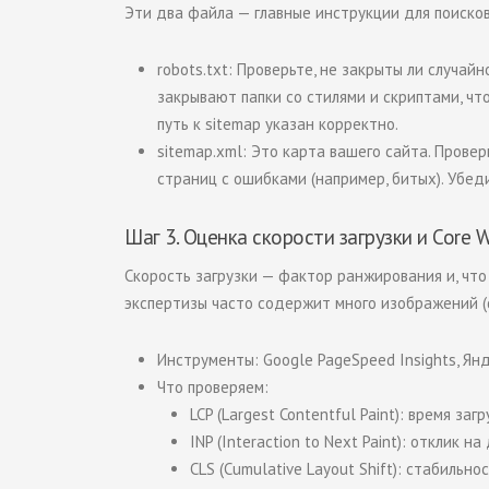
Эти два файла — главные инструкции для поиско
robots.txt: Проверьте, не закрыты ли случа
закрывают папки со стилями и скриптами, чт
путь к sitemap указан корректно.
sitemap.xml: Это карта вашего сайта. Провер
страниц с ошибками (например, битых). Убед
Шаг 3. Оценка скорости загрузки и Core W
Скорость загрузки — фактор ранжирования и, что
экспертизы часто содержит много изображений (ф
Инструменты: Google PageSpeed Insights, Янд
Что проверяем:
LCP (Largest Contentful Paint): время за
INP (Interaction to Next Paint): отклик 
CLS (Cumulative Layout Shift): стабильно