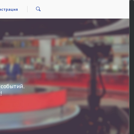
истрация
 событий.
!