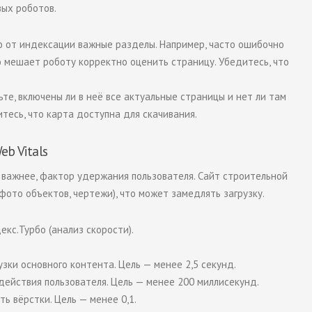
вых роботов.
йно от индексации важные разделы. Например, часто ошибочно
о мешает роботу корректно оценить страницу. Убедитесь, что
ьте, включены ли в неё все актуальные страницы и нет ли там
итесь, что карта доступна для скачивания.
eb Vitals
 важнее, фактор удержания пользователя. Сайт строительной
ото объектов, чертежи), что может замедлять загрузку.
екс.Турбо (анализ скорости).
грузки основного контента. Цель — менее 2,5 секунд.
на действия пользователя. Цель — менее 200 миллисекунд.
сть вёрстки. Цель — менее 0,1.